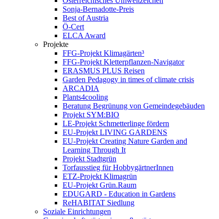
Österreichisches Umweltzeichen
Sonja-Bernadotte-Preis
Best of Austria
Ö-Cert
ELCA Award
Projekte
FFG-Projekt Klimagärten³
FFG-Projekt Kletterpflanzen-Navigator
ERASMUS PLUS Reisen
Garden Pedagogy in times of climate crisis
ARCADIA
Plants4cooling
Beratung Begrünung von Gemeindegebäuden
Projekt SYM:BIO
LE-Projekt Schmetterlinge fördern
EU-Projekt LIVING GARDENS
EU-Projekt Creating Nature Garden and
Learning Through It
Projekt Stadtgrün
Torfausstieg für HobbygärtnerInnen
ETZ-Projekt Klimagrün
EU-Projekt Grün.Raum
EDUGARD - Education in Gardens
ReHABITAT Siedlung
Soziale Einrichtungen