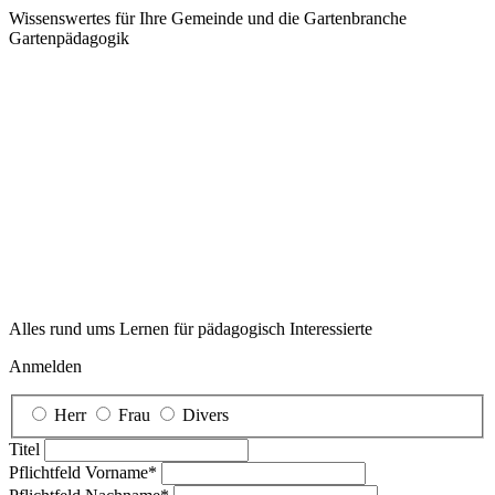
Deine Privatsphäre ist uns wichtig!
Um Dich ausführlich informieren, beraten und für Dich ausgewählte
Empfehlungen aussprechen zu können, nutzen wir auf unserer Seite
Cookies und Trackingmethoden. In den Privatsphäre Einstellungen
kannst Du einsehen, welche Dienste wir einsetzen und jederzeit,
auch durch nachträgliche Änderung der Einstellungen, selbst
entscheiden, ob und inwieweit Du diesen zustimmen möchtest.
Essenziell
Details einblenden
für Essenziell
Details ausblenden
für Essenziell
Contao HTTPS CSRF Token
Schützt vor Cross-Site-Request-Forgery Angriffen.
Speicherdauer:
Dieses Cookie bleibt nur für die aktuelle
Browsersitzung bestehen.
PHP SESSION ID
Speichert die aktuelle PHP-Session.
Speicherdauer:
Dieses Cookie bleibt nur für die aktuelle