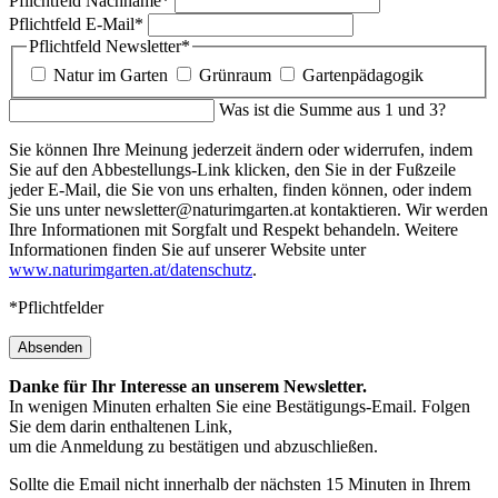
Browsersitzung bestehen.
Statistik
Details einblenden
für Statistik
Details ausblenden
für Statistik
Damit wir unsere Website möglichst benutzerfreundlich gestalten
können müssen wir wissen wie Besucher interagieren. Aus diesem
Grund werden Informationen anonym gesammelt.
Matomo
Wir nutzen Matomo, um anonyme Nutzungsdaten zu sammeln und
die Website zu verbessern. Diese Cookies speichern keine
persönlichen Daten. Sie können Ihre Einstellungen jederzeit ändern.
Chat
Details einblenden
für Chat
Details ausblenden
für Chat
Unsere Chat-Funktion ermöglicht dir Fragen unkompliziert und
umgehend mit unseren ExpertInnen vom „Natur im Garten“ Telefon
zu klären.
Zapier Chat
Medien
Details einblenden
für Medien
Details ausblenden
für Medien
Um Veranstaltungsorte anzuzeigen, Dienste von Google Maps bzw.