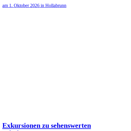
einen Newsletter auswählen!
Neues aus dem Garten
Tipps für deinen Garten und kommende Veranstaltungen
Grünraum für Spezialisten
Wissenswertes für Ihre Gemeinde und die Gartenbranche
Garten­pädagogik