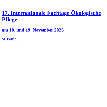
Was ist die Summe aus 1 und 3?
Sie können Ihre Meinung jederzeit ändern oder widerrufen, indem
Sie auf den Abbestellungs-Link klicken, den Sie in der Fußzeile
jeder E-Mail, die Sie von uns erhalten, finden können, oder indem
Sie uns unter newsletter@naturimgarten.at kontaktieren. Wir werden
Ihre Informationen mit Sorgfalt und Respekt behandeln. Weitere
Informationen finden Sie auf unserer Website unter
www.naturimgarten.at/datenschutz
.
*Pflichtfelder
Absenden
Danke für Ihr Interesse an unserem Newsletter.
In wenigen Minuten erhalten Sie eine Bestätigungs-Email. Folgen
Sie dem darin enthaltenen Link,
um die Anmeldung zu bestätigen und abzuschließen.
Sollte die Email nicht innerhalb der nächsten 15 Minuten in Ihrem
Posteingang erscheinen,
überprüfen Sie zunächst Ihren Spam-Ordner.