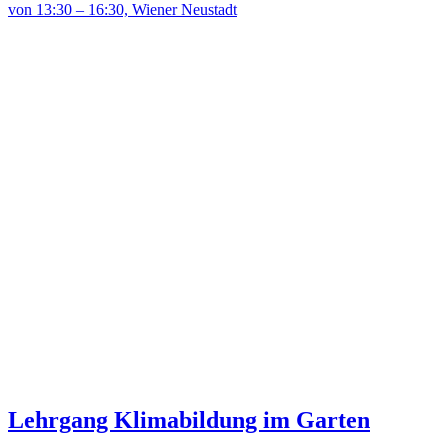
von 13:30 – 16:30, Wiener Neustadt
Lehrgang Klimabildung im Garten
Berufs-/studienbegleitend, geblockt, 4 Tage im Herbst 2026
Praxistag Jungbaumpflege im Grünraum
am 1. Oktober 2026 in Hollabrunn
Exkursionen zu sehenswerten
Schulgärten
am 1. Oktober
Route 1 "Weinviertel" und Route 2 "Industrieviertel und Slowakei"