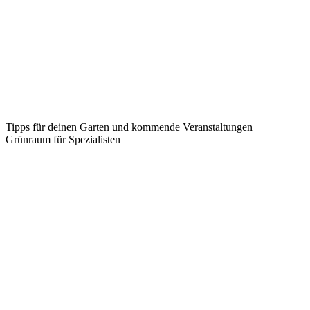
Datenschutzerklärung
„Natur im Garten“ Telefon:
+43 (0) 2742 / 74 333