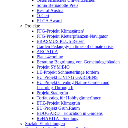
Österreichisches Umweltzeichen
Sonja-Bernadotte-Preis
Best of Austria
Ö-Cert
ELCA Award
Projekte
FFG-Projekt Klimagärten³
FFG-Projekt Kletterpflanzen-Navigator
ERASMUS PLUS Reisen
Garden Pedagogy in times of climate crisis
ARCADIA
Plants4cooling
Beratung Begrünung von Gemeindegebäuden
Projekt SYM:BIO
LE-Projekt Schmetterlinge fördern
EU-Projekt LIVING GARDENS
EU-Projekt Creating Nature Garden and
Learning Through It
Projekt Stadtgrün
Torfausstieg für HobbygärtnerInnen
ETZ-Projekt Klimagrün
EU-Projekt Grün.Raum
EDUGARD - Education in Gardens
ReHABITAT Siedlung
Soziale Einrichtungen