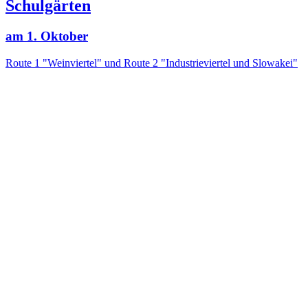
Alles rund ums Lernen für pädagogisch Interessierte
Anmelden
Herr
Frau
Divers
Titel
Pflichtfeld
Vorname
*
Pflichtfeld
Nachname
*
Pflichtfeld
E-Mail
*
Pflichtfeld
Newsletter
*
Natur im Garten
Grünraum
Gartenpädagogik