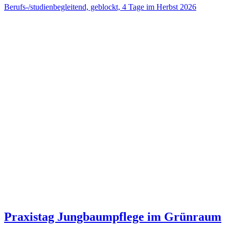
17. Internationale Fachtage Ökologische
Pflege
am 18. und 19. November 2026
St. Pölten
Hochschullehrgang Gartenpädagogik
Sommersemester 2027
Newsletter Anmeldung
Wir freuen uns, dass Sie sich für unseren Newsletter interessieren.
Welche der folgenden Themenbereiche interessiert Sie besonders?
Zutreffendes Thema bitte ankreuzen. Sie können auch mehr als