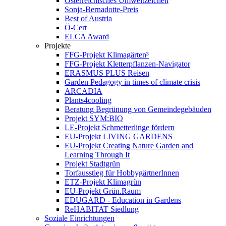
Österreichisches Umweltzeichen
Sonja-Bernadotte-Preis
Best of Austria
Ö-Cert
ELCA Award
Projekte
FFG-Projekt Klimagärten³
FFG-Projekt Kletterpflanzen-Navigator
ERASMUS PLUS Reisen
Garden Pedagogy in times of climate crisis
ARCADIA
Plants4cooling
Beratung Begrünung von Gemeindegebäuden
Projekt SYM:BIO
LE-Projekt Schmetterlinge fördern
EU-Projekt LIVING GARDENS
EU-Projekt Creating Nature Garden and
Learning Through It
Projekt Stadtgrün
Torfausstieg für HobbygärtnerInnen
ETZ-Projekt Klimagrün
EU-Projekt Grün.Raum
EDUGARD - Education in Gardens
ReHABITAT Siedlung
Soziale Einrichtungen