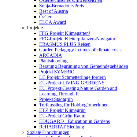
Österreichisches Umweltzeichen
Sonja-Bernadotte-Preis
Best of Austria
Ö-Cert
ELCA Award
Projekte
FFG-Projekt Klimagärten³
FFG-Projekt Kletterpflanzen-Navigator
ERASMUS PLUS Reisen
Garden Pedagogy in times of climate crisis
ARCADIA
Plants4cooling
Beratung Begrünung von Gemeindegebäuden
Projekt SYM:BIO
LE-Projekt Schmetterlinge fördern
EU-Projekt LIVING GARDENS
EU-Projekt Creating Nature Garden and
Learning Through It
Projekt Stadtgrün
Torfausstieg für HobbygärtnerInnen
ETZ-Projekt Klimagrün
EU-Projekt Grün.Raum
EDUGARD - Education in Gardens
ReHABITAT Siedlung
Soziale Einrichtungen