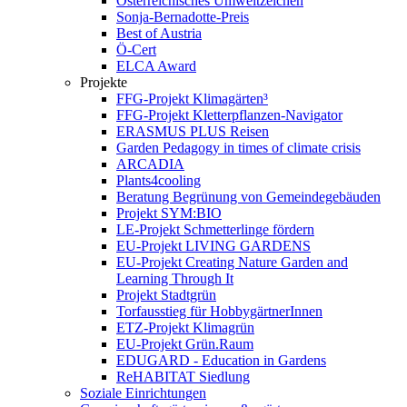
Österreichisches Umweltzeichen
Sonja-Bernadotte-Preis
Best of Austria
Ö-Cert
ELCA Award
Projekte
FFG-Projekt Klimagärten³
FFG-Projekt Kletterpflanzen-Navigator
ERASMUS PLUS Reisen
Garden Pedagogy in times of climate crisis
ARCADIA
Plants4cooling
Beratung Begrünung von Gemeindegebäuden
Projekt SYM:BIO
LE-Projekt Schmetterlinge fördern
EU-Projekt LIVING GARDENS
EU-Projekt Creating Nature Garden and
Learning Through It
Projekt Stadtgrün
Torfausstieg für HobbygärtnerInnen
ETZ-Projekt Klimagrün
EU-Projekt Grün.Raum
EDUGARD - Education in Gardens
ReHABITAT Siedlung
Soziale Einrichtungen