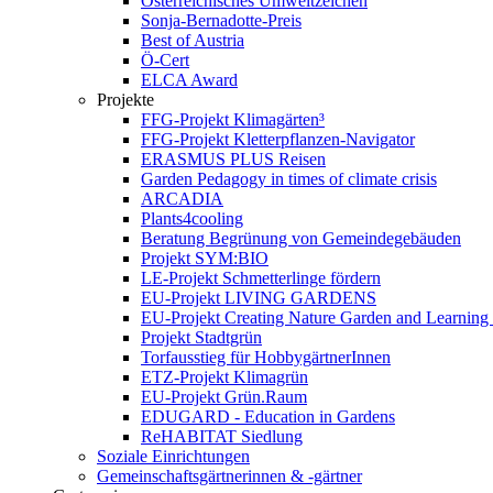
Österreichisches Umweltzeichen
Sonja-Bernadotte-Preis
Best of Austria
Ö-Cert
ELCA Award
Projekte
FFG-Projekt Klimagärten³
FFG-Projekt Kletterpflanzen-Navigator
ERASMUS PLUS Reisen
Garden Pedagogy in times of climate crisis
ARCADIA
Plants4cooling
Beratung Begrünung von Gemeindegebäuden
Projekt SYM:BIO
LE-Projekt Schmetterlinge fördern
EU-Projekt LIVING GARDENS
EU-Projekt Creating Nature Garden and Learning 
Projekt Stadtgrün
Torfausstieg für HobbygärtnerInnen
ETZ-Projekt Klimagrün
EU-Projekt Grün.Raum
EDUGARD - Education in Gardens
ReHABITAT Siedlung
Soziale Einrichtungen
Gemeinschaftsgärtnerinnen & -gärtner