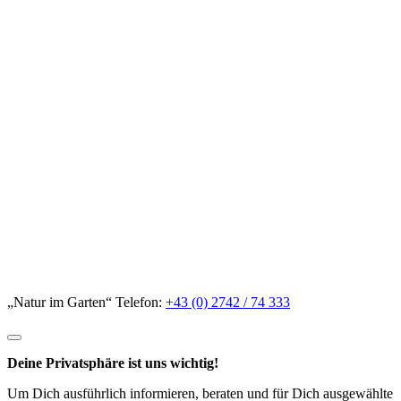
„Natur im Garten“ Telefon:
+43 (0) 2742 / 74 333
Deine Privatsphäre ist uns wichtig!
Um Dich ausführlich informieren, beraten und für Dich ausgewählte
Empfehlungen aussprechen zu können, nutzen wir auf unserer Seite
Cookies und Trackingmethoden. In den Privatsphäre Einstellungen
kannst Du einsehen, welche Dienste wir einsetzen und jederzeit,
auch durch nachträgliche Änderung der Einstellungen, selbst
entscheiden, ob und inwieweit Du diesen zustimmen möchtest.
Essenziell
Details einblenden
für Essenziell
Details ausblenden
für Essenziell
Contao HTTPS CSRF Token
Schützt vor Cross-Site-Request-Forgery Angriffen.