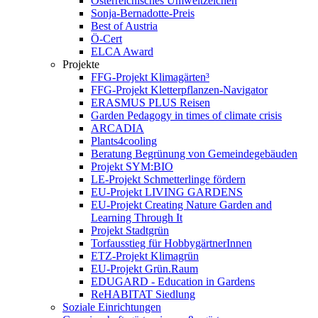
Österreichisches Umweltzeichen
Sonja-Bernadotte-Preis
Best of Austria
Ö-Cert
ELCA Award
Projekte
FFG-Projekt Klimagärten³
FFG-Projekt Kletterpflanzen-Navigator
ERASMUS PLUS Reisen
Garden Pedagogy in times of climate crisis
ARCADIA
Plants4cooling
Beratung Begrünung von Gemeindegebäuden
Projekt SYM:BIO
LE-Projekt Schmetterlinge fördern
EU-Projekt LIVING GARDENS
EU-Projekt Creating Nature Garden and
Learning Through It
Projekt Stadtgrün
Torfausstieg für HobbygärtnerInnen
ETZ-Projekt Klimagrün
EU-Projekt Grün.Raum
EDUGARD - Education in Gardens
ReHABITAT Siedlung
Soziale Einrichtungen