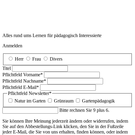
Herr
Frau
Divers
Titel
Pflichtfeld
Vorname
*
Pflichtfeld
Nachname
*
Pflichtfeld
E-Mail
*
Pflichtfeld
Newsletter
*
Natur im Garten
Grünraum
Gartenpädagogik
Bitte rechnen Sie 9 plus 6.
Sie können Ihre Meinung jederzeit ändern oder widerrufen, indem
Sie auf den Abbestellungs-Link klicken, den Sie in der Fußzeile
jeder E-Mail, die Sie von uns erhalten, finden können, oder indem
Sie uns unter newsletter@naturimgarten.at kontaktieren. Wir werden
Ihre Informationen mit Sorgfalt und Respekt behandeln. Weitere
Informationen finden Sie auf unserer Website unter
www.naturimgarten.at/datenschutz
.
*Pflichtfelder
Absenden
Danke für Ihr Interesse an unserem Newsletter.
In wenigen Minuten erhalten Sie eine Bestätigungs-Email. Folgen