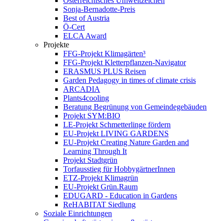
Österreichisches Umweltzeichen
Sonja-Bernadotte-Preis
Best of Austria
Ö-Cert
ELCA Award
Projekte
FFG-Projekt Klimagärten³
FFG-Projekt Kletterpflanzen-Navigator
ERASMUS PLUS Reisen
Garden Pedagogy in times of climate crisis
ARCADIA
Plants4cooling
Beratung Begrünung von Gemeindegebäuden
Projekt SYM:BIO
LE-Projekt Schmetterlinge fördern
EU-Projekt LIVING GARDENS
EU-Projekt Creating Nature Garden and
Learning Through It
Projekt Stadtgrün
Torfausstieg für HobbygärtnerInnen
ETZ-Projekt Klimagrün
EU-Projekt Grün.Raum
EDUGARD - Education in Gardens
ReHABITAT Siedlung
Soziale Einrichtungen