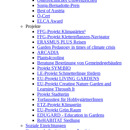
Österreichisches Umweltzeichen
Sonja-Bernadotte-Preis
Best of Austria
Ö-Cert
ELCA Award
Projekte
FFG-Projekt Klimagärten³
FFG-Projekt Kletterpflanzen-Navigator
ERASMUS PLUS Reisen
Garden Pedagogy in times of climate crisis
ARCADIA
Plants4cooling
Beratung Begrünung von Gemeindegebäuden
Projekt SYM:BIO
LE-Projekt Schmetterlinge fördern
EU-Projekt LIVING GARDENS
EU-Projekt Creating Nature Garden and
Learning Through It
Projekt Stadtgrün
Torfausstieg für HobbygärtnerInnen
ETZ-Projekt Klimagrün
EU-Projekt Grün.Raum
EDUGARD - Education in Gardens
ReHABITAT Siedlung
Soziale Einrichtungen