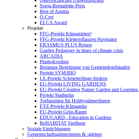
Österreichisches Umweltzeichen
Sonja-Bernadotte-Preis
Best of Austria
Ö-Cert
ELCA Award
Projekte
FFG-Projekt Klimagärten³
FFG-Projekt Kletterpflanzen-Navigator
ERASMUS PLUS Reisen
Garden Pedagogy in times of climate crisis
ARCADIA
Plants4cooling
Beratung Begrünung von Gemeindegebäuden
Projekt SYM:BIO
LE-Projekt Schmetterlinge fördern
EU-Projekt LIVING GARDENS
EU-Projekt Creating Nature Garden and Learning 
Projekt Stadtgrün
Torfausstieg für HobbygärtnerInnen
ETZ-Projekt Klimagrün
EU-Projekt Grün.Raum
EDUGARD - Education in Gardens
ReHABITAT Siedlung
Soziale Einrichtungen
Gemeinschaftsgärtnerinnen & -gärtner