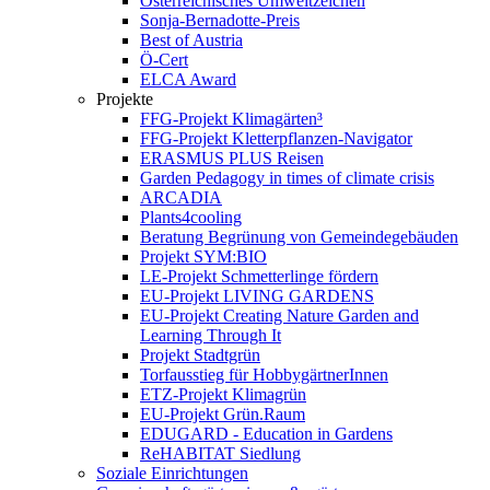
Österreichisches Umweltzeichen
Sonja-Bernadotte-Preis
Best of Austria
Ö-Cert
ELCA Award
Projekte
FFG-Projekt Klimagärten³
FFG-Projekt Kletterpflanzen-Navigator
ERASMUS PLUS Reisen
Garden Pedagogy in times of climate crisis
ARCADIA
Plants4cooling
Beratung Begrünung von Gemeindegebäuden
Projekt SYM:BIO
LE-Projekt Schmetterlinge fördern
EU-Projekt LIVING GARDENS
EU-Projekt Creating Nature Garden and
Learning Through It
Projekt Stadtgrün
Torfausstieg für HobbygärtnerInnen
ETZ-Projekt Klimagrün
EU-Projekt Grün.Raum
EDUGARD - Education in Gardens
ReHABITAT Siedlung
Soziale Einrichtungen