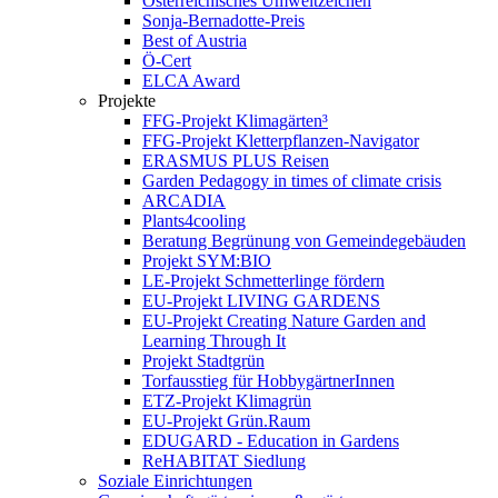
Österreichisches Umweltzeichen
Sonja-Bernadotte-Preis
Best of Austria
Ö-Cert
ELCA Award
Projekte
FFG-Projekt Klimagärten³
FFG-Projekt Kletterpflanzen-Navigator
ERASMUS PLUS Reisen
Garden Pedagogy in times of climate crisis
ARCADIA
Plants4cooling
Beratung Begrünung von Gemeindegebäuden
Projekt SYM:BIO
LE-Projekt Schmetterlinge fördern
EU-Projekt LIVING GARDENS
EU-Projekt Creating Nature Garden and
Learning Through It
Projekt Stadtgrün
Torfausstieg für HobbygärtnerInnen
ETZ-Projekt Klimagrün
EU-Projekt Grün.Raum
EDUGARD - Education in Gardens
ReHABITAT Siedlung
Soziale Einrichtungen