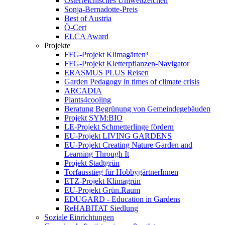
Österreichisches Umweltzeichen
Sonja-Bernadotte-Preis
Best of Austria
Ö-Cert
ELCA Award
Projekte
FFG-Projekt Klimagärten³
FFG-Projekt Kletterpflanzen-Navigator
ERASMUS PLUS Reisen
Garden Pedagogy in times of climate crisis
ARCADIA
Plants4cooling
Beratung Begrünung von Gemeindegebäuden
Projekt SYM:BIO
LE-Projekt Schmetterlinge fördern
EU-Projekt LIVING GARDENS
EU-Projekt Creating Nature Garden and
Learning Through It
Projekt Stadtgrün
Torfausstieg für HobbygärtnerInnen
ETZ-Projekt Klimagrün
EU-Projekt Grün.Raum
EDUGARD - Education in Gardens
ReHABITAT Siedlung
Soziale Einrichtungen