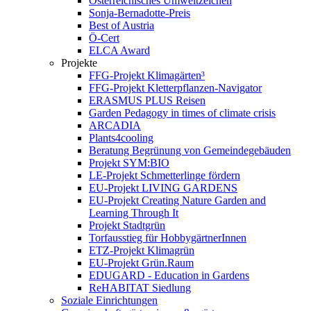
Österreichisches Umweltzeichen
Sonja-Bernadotte-Preis
Best of Austria
Ö-Cert
ELCA Award
Projekte
FFG-Projekt Klimagärten³
FFG-Projekt Kletterpflanzen-Navigator
ERASMUS PLUS Reisen
Garden Pedagogy in times of climate crisis
ARCADIA
Plants4cooling
Beratung Begrünung von Gemeindegebäuden
Projekt SYM:BIO
LE-Projekt Schmetterlinge fördern
EU-Projekt LIVING GARDENS
EU-Projekt Creating Nature Garden and
Learning Through It
Projekt Stadtgrün
Torfausstieg für HobbygärtnerInnen
ETZ-Projekt Klimagrün
EU-Projekt Grün.Raum
EDUGARD - Education in Gardens
ReHABITAT Siedlung
Soziale Einrichtungen