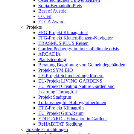
Österreichisches Umweltzeichen
Sonja-Bernadotte-Preis
Best of Austria
Ö-Cert
ELCA Award
Projekte
FFG-Projekt Klimagärten³
FFG-Projekt Kletterpflanzen-Navigator
ERASMUS PLUS Reisen
Garden Pedagogy in times of climate crisis
ARCADIA
Plants4cooling
Beratung Begrünung von Gemeindegebäuden
Projekt SYM:BIO
LE-Projekt Schmetterlinge fördern
EU-Projekt LIVING GARDENS
EU-Projekt Creating Nature Garden and
Learning Through It
Projekt Stadtgrün
Torfausstieg für HobbygärtnerInnen
ETZ-Projekt Klimagrün
EU-Projekt Grün.Raum
EDUGARD - Education in Gardens
ReHABITAT Siedlung
Soziale Einrichtungen