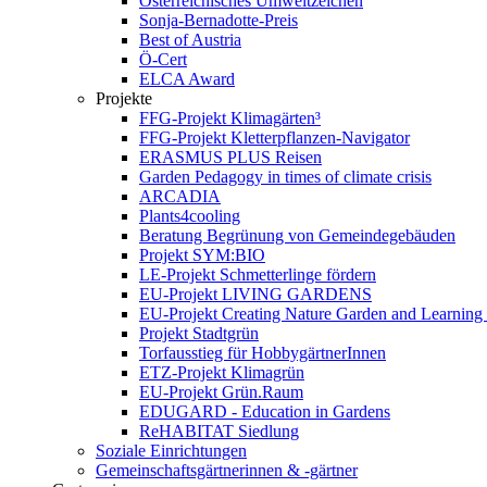
Österreichisches Umweltzeichen
Sonja-Bernadotte-Preis
Best of Austria
Ö-Cert
ELCA Award
Projekte
FFG-Projekt Klimagärten³
FFG-Projekt Kletterpflanzen-Navigator
ERASMUS PLUS Reisen
Garden Pedagogy in times of climate crisis
ARCADIA
Plants4cooling
Beratung Begrünung von Gemeindegebäuden
Projekt SYM:BIO
LE-Projekt Schmetterlinge fördern
EU-Projekt LIVING GARDENS
EU-Projekt Creating Nature Garden and Learning 
Projekt Stadtgrün
Torfausstieg für HobbygärtnerInnen
ETZ-Projekt Klimagrün
EU-Projekt Grün.Raum
EDUGARD - Education in Gardens
ReHABITAT Siedlung
Soziale Einrichtungen
Gemeinschaftsgärtnerinnen & -gärtner