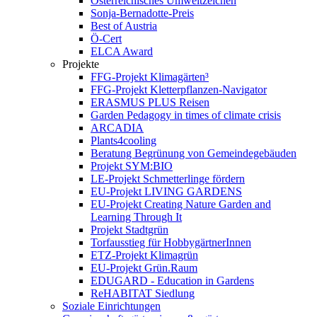
Österreichisches Umweltzeichen
Sonja-Bernadotte-Preis
Best of Austria
Ö-Cert
ELCA Award
Projekte
FFG-Projekt Klimagärten³
FFG-Projekt Kletterpflanzen-Navigator
ERASMUS PLUS Reisen
Garden Pedagogy in times of climate crisis
ARCADIA
Plants4cooling
Beratung Begrünung von Gemeindegebäuden
Projekt SYM:BIO
LE-Projekt Schmetterlinge fördern
EU-Projekt LIVING GARDENS
EU-Projekt Creating Nature Garden and
Learning Through It
Projekt Stadtgrün
Torfausstieg für HobbygärtnerInnen
ETZ-Projekt Klimagrün
EU-Projekt Grün.Raum
EDUGARD - Education in Gardens
ReHABITAT Siedlung
Soziale Einrichtungen