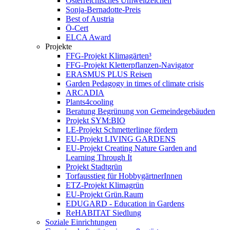
Österreichisches Umweltzeichen
Sonja-Bernadotte-Preis
Best of Austria
Ö-Cert
ELCA Award
Projekte
FFG-Projekt Klimagärten³
FFG-Projekt Kletterpflanzen-Navigator
ERASMUS PLUS Reisen
Garden Pedagogy in times of climate crisis
ARCADIA
Plants4cooling
Beratung Begrünung von Gemeindegebäuden
Projekt SYM:BIO
LE-Projekt Schmetterlinge fördern
EU-Projekt LIVING GARDENS
EU-Projekt Creating Nature Garden and
Learning Through It
Projekt Stadtgrün
Torfausstieg für HobbygärtnerInnen
ETZ-Projekt Klimagrün
EU-Projekt Grün.Raum
EDUGARD - Education in Gardens
ReHABITAT Siedlung
Soziale Einrichtungen