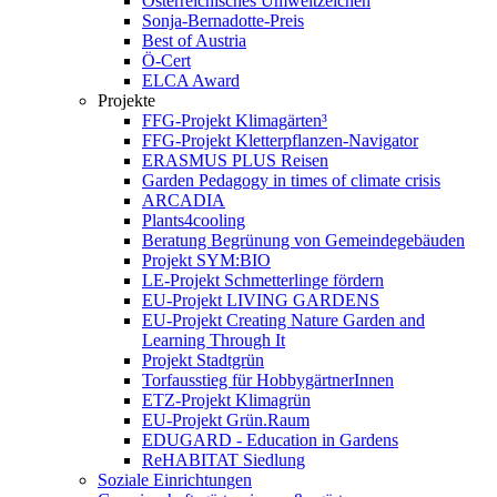
Österreichisches Umweltzeichen
Sonja-Bernadotte-Preis
Best of Austria
Ö-Cert
ELCA Award
Projekte
FFG-Projekt Klimagärten³
FFG-Projekt Kletterpflanzen-Navigator
ERASMUS PLUS Reisen
Garden Pedagogy in times of climate crisis
ARCADIA
Plants4cooling
Beratung Begrünung von Gemeindegebäuden
Projekt SYM:BIO
LE-Projekt Schmetterlinge fördern
EU-Projekt LIVING GARDENS
EU-Projekt Creating Nature Garden and
Learning Through It
Projekt Stadtgrün
Torfausstieg für HobbygärtnerInnen
ETZ-Projekt Klimagrün
EU-Projekt Grün.Raum
EDUGARD - Education in Gardens
ReHABITAT Siedlung
Soziale Einrichtungen