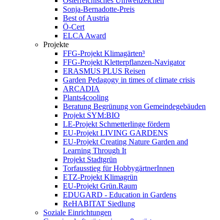
Österreichisches Umweltzeichen
Sonja-Bernadotte-Preis
Best of Austria
Ö-Cert
ELCA Award
Projekte
FFG-Projekt Klimagärten³
FFG-Projekt Kletterpflanzen-Navigator
ERASMUS PLUS Reisen
Garden Pedagogy in times of climate crisis
ARCADIA
Plants4cooling
Beratung Begrünung von Gemeindegebäuden
Projekt SYM:BIO
LE-Projekt Schmetterlinge fördern
EU-Projekt LIVING GARDENS
EU-Projekt Creating Nature Garden and
Learning Through It
Projekt Stadtgrün
Torfausstieg für HobbygärtnerInnen
ETZ-Projekt Klimagrün
EU-Projekt Grün.Raum
EDUGARD - Education in Gardens
ReHABITAT Siedlung
Soziale Einrichtungen