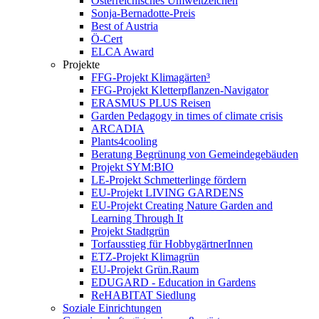
Österreichisches Umweltzeichen
Sonja-Bernadotte-Preis
Best of Austria
Ö-Cert
ELCA Award
Projekte
FFG-Projekt Klimagärten³
FFG-Projekt Kletterpflanzen-Navigator
ERASMUS PLUS Reisen
Garden Pedagogy in times of climate crisis
ARCADIA
Plants4cooling
Beratung Begrünung von Gemeindegebäuden
Projekt SYM:BIO
LE-Projekt Schmetterlinge fördern
EU-Projekt LIVING GARDENS
EU-Projekt Creating Nature Garden and
Learning Through It
Projekt Stadtgrün
Torfausstieg für HobbygärtnerInnen
ETZ-Projekt Klimagrün
EU-Projekt Grün.Raum
EDUGARD - Education in Gardens
ReHABITAT Siedlung
Soziale Einrichtungen