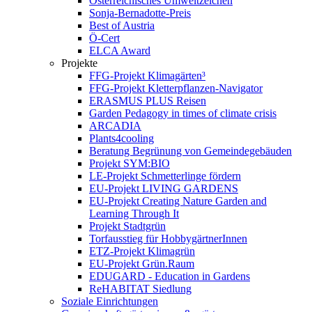
Österreichisches Umweltzeichen
Sonja-Bernadotte-Preis
Best of Austria
Ö-Cert
ELCA Award
Projekte
FFG-Projekt Klimagärten³
FFG-Projekt Kletterpflanzen-Navigator
ERASMUS PLUS Reisen
Garden Pedagogy in times of climate crisis
ARCADIA
Plants4cooling
Beratung Begrünung von Gemeindegebäuden
Projekt SYM:BIO
LE-Projekt Schmetterlinge fördern
EU-Projekt LIVING GARDENS
EU-Projekt Creating Nature Garden and
Learning Through It
Projekt Stadtgrün
Torfausstieg für HobbygärtnerInnen
ETZ-Projekt Klimagrün
EU-Projekt Grün.Raum
EDUGARD - Education in Gardens
ReHABITAT Siedlung
Soziale Einrichtungen