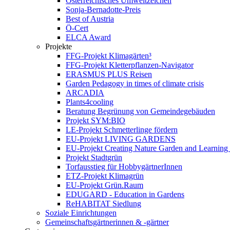
Österreichisches Umweltzeichen
Sonja-Bernadotte-Preis
Best of Austria
Ö-Cert
ELCA Award
Projekte
FFG-Projekt Klimagärten³
FFG-Projekt Kletterpflanzen-Navigator
ERASMUS PLUS Reisen
Garden Pedagogy in times of climate crisis
ARCADIA
Plants4cooling
Beratung Begrünung von Gemeindegebäuden
Projekt SYM:BIO
LE-Projekt Schmetterlinge fördern
EU-Projekt LIVING GARDENS
EU-Projekt Creating Nature Garden and Learning 
Projekt Stadtgrün
Torfausstieg für HobbygärtnerInnen
ETZ-Projekt Klimagrün
EU-Projekt Grün.Raum
EDUGARD - Education in Gardens
ReHABITAT Siedlung
Soziale Einrichtungen
Gemeinschaftsgärtnerinnen & -gärtner