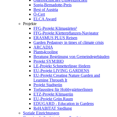
Österreichisches Umweltzeichen
Sonja-Bernadotte-Preis
Best of Austria
Ö-Cert
ELCA Award
Projekte
FFG-Projekt Klimagärten³
FFG-Projekt Kletterpflanzen-Navigator
ERASMUS PLUS Reisen
Garden Pedagogy in times of climate crisis
ARCADIA
Plants4cooling
Beratung Begrünung von Gemeindegebäuden
Projekt SYM:BIO
LE-Projekt Schmetterlinge fördern
EU-Projekt LIVING GARDENS
EU-Projekt Creating Nature Garden and
Learning Through It
Projekt Stadtgrün
Torfausstieg für HobbygärtnerInnen
ETZ-Projekt Klimagrün
EU-Projekt Grün.Raum
EDUGARD - Education in Gardens
ReHABITAT Siedlung
Soziale Einrichtungen