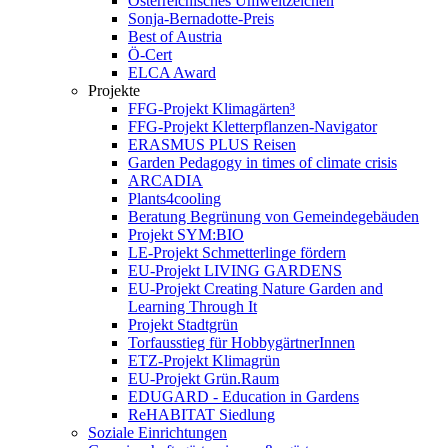
Österreichisches Umweltzeichen
Sonja-Bernadotte-Preis
Best of Austria
Ö-Cert
ELCA Award
Projekte
FFG-Projekt Klimagärten³
FFG-Projekt Kletterpflanzen-Navigator
ERASMUS PLUS Reisen
Garden Pedagogy in times of climate crisis
ARCADIA
Plants4cooling
Beratung Begrünung von Gemeindegebäuden
Projekt SYM:BIO
LE-Projekt Schmetterlinge fördern
EU-Projekt LIVING GARDENS
EU-Projekt Creating Nature Garden and
Learning Through It
Projekt Stadtgrün
Torfausstieg für HobbygärtnerInnen
ETZ-Projekt Klimagrün
EU-Projekt Grün.Raum
EDUGARD - Education in Gardens
ReHABITAT Siedlung
Soziale Einrichtungen