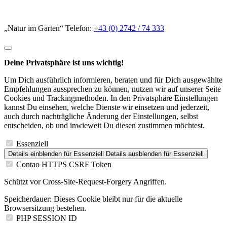
Cookies und Trackingmethoden. In den Privatsphäre Einstellungen
kannst Du einsehen, welche Dienste wir einsetzen und jederzeit,
auch durch nachträgliche Änderung der Einstellungen, selbst
entscheiden, ob und inwieweit Du diesen zustimmen möchtest.
Essenziell
Details einblenden
für Essenziell
Details ausblenden
für Essenziell
Contao HTTPS CSRF Token
Schützt vor Cross-Site-Request-Forgery Angriffen.
Speicherdauer:
Dieses Cookie bleibt nur für die aktuelle
Browsersitzung bestehen.
PHP SESSION ID
Speichert die aktuelle PHP-Session.
Speicherdauer:
Dieses Cookie bleibt nur für die aktuelle
Browsersitzung bestehen.
Statistik
Details einblenden
für Statistik
Details ausblenden
für Statistik
Damit wir unsere Website möglichst benutzerfreundlich gestalten
können müssen wir wissen wie Besucher interagieren. Aus diesem