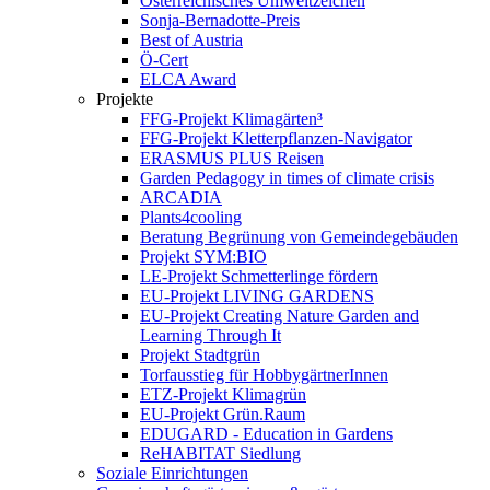
Österreichisches Umweltzeichen
Sonja-Bernadotte-Preis
Best of Austria
Ö-Cert
ELCA Award
Projekte
FFG-Projekt Klimagärten³
FFG-Projekt Kletterpflanzen-Navigator
ERASMUS PLUS Reisen
Garden Pedagogy in times of climate crisis
ARCADIA
Plants4cooling
Beratung Begrünung von Gemeindegebäuden
Projekt SYM:BIO
LE-Projekt Schmetterlinge fördern
EU-Projekt LIVING GARDENS
EU-Projekt Creating Nature Garden and
Learning Through It
Projekt Stadtgrün
Torfausstieg für HobbygärtnerInnen
ETZ-Projekt Klimagrün
EU-Projekt Grün.Raum
EDUGARD - Education in Gardens
ReHABITAT Siedlung
Soziale Einrichtungen