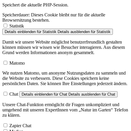
Grund werden Informationen anonym gesammelt.
Matomo
Wir nutzen Matomo, um anonyme Nutzungsdaten zu sammeln und
die Website zu verbessern. Diese Cookies speichern keine
persönlichen Daten. Sie können Ihre Einstellungen jederzeit ändern.
Chat
Details einblenden
für Chat
Details ausblenden
für Chat
Unsere Chat-Funktion ermöglicht dir Fragen unkompliziert und
umgehend mit unseren ExpertInnen vom „Natur im Garten“ Telefon
zu klären.
Zapier Chat
Medien
Details einblenden
für Medien
Details ausblenden
für Medien
Um Veranstaltungsorte anzuzeigen, Dienste von Google Maps bzw.
YouTube zu nutzen und zur Konversionsmessung von Meta.
Facebook Pixel
YouTube
Google Maps
Auswahl speichern
Alle akzeptieren
Alle ablehnen