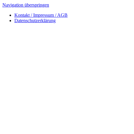
„Natur im Garten“ Telefon:
+43 (0) 2742 / 74 333
Deine Privatsphäre ist uns wichtig!
Um Dich ausführlich informieren, beraten und für Dich ausgewählte
Empfehlungen aussprechen zu können, nutzen wir auf unserer Seite