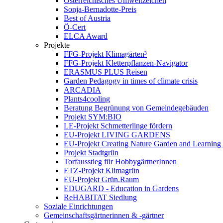
Österreichisches Umweltzeichen
Sonja-Bernadotte-Preis
Best of Austria
Ö-Cert
ELCA Award
Projekte
FFG-Projekt Klimagärten³
FFG-Projekt Kletterpflanzen-Navigator
ERASMUS PLUS Reisen
Garden Pedagogy in times of climate crisis
ARCADIA
Plants4cooling
Beratung Begrünung von Gemeindegebäuden
Projekt SYM:BIO
LE-Projekt Schmetterlinge fördern
EU-Projekt LIVING GARDENS
EU-Projekt Creating Nature Garden and Learning 
Projekt Stadtgrün
Torfausstieg für HobbygärtnerInnen
ETZ-Projekt Klimagrün
EU-Projekt Grün.Raum
EDUGARD - Education in Gardens
ReHABITAT Siedlung
Soziale Einrichtungen
Gemeinschaftsgärtnerinnen & -gärtner