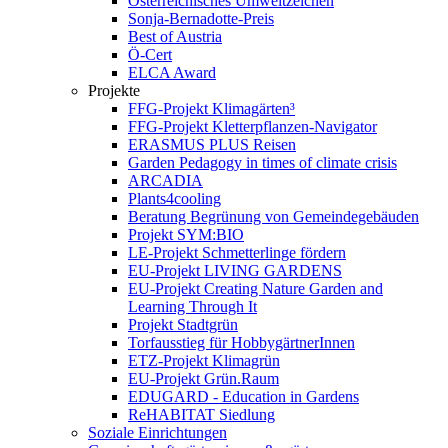
Österreichisches Umweltzeichen
Sonja-Bernadotte-Preis
Best of Austria
Ö-Cert
ELCA Award
Projekte
FFG-Projekt Klimagärten³
FFG-Projekt Kletterpflanzen-Navigator
ERASMUS PLUS Reisen
Garden Pedagogy in times of climate crisis
ARCADIA
Plants4cooling
Beratung Begrünung von Gemeindegebäuden
Projekt SYM:BIO
LE-Projekt Schmetterlinge fördern
EU-Projekt LIVING GARDENS
EU-Projekt Creating Nature Garden and
Learning Through It
Projekt Stadtgrün
Torfausstieg für HobbygärtnerInnen
ETZ-Projekt Klimagrün
EU-Projekt Grün.Raum
EDUGARD - Education in Gardens
ReHABITAT Siedlung
Soziale Einrichtungen