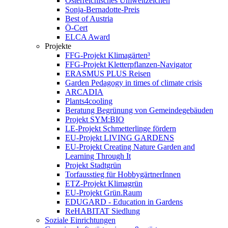
Österreichisches Umweltzeichen
Sonja-Bernadotte-Preis
Best of Austria
Ö-Cert
ELCA Award
Projekte
FFG-Projekt Klimagärten³
FFG-Projekt Kletterpflanzen-Navigator
ERASMUS PLUS Reisen
Garden Pedagogy in times of climate crisis
ARCADIA
Plants4cooling
Beratung Begrünung von Gemeindegebäuden
Projekt SYM:BIO
LE-Projekt Schmetterlinge fördern
EU-Projekt LIVING GARDENS
EU-Projekt Creating Nature Garden and
Learning Through It
Projekt Stadtgrün
Torfausstieg für HobbygärtnerInnen
ETZ-Projekt Klimagrün
EU-Projekt Grün.Raum
EDUGARD - Education in Gardens
ReHABITAT Siedlung
Soziale Einrichtungen