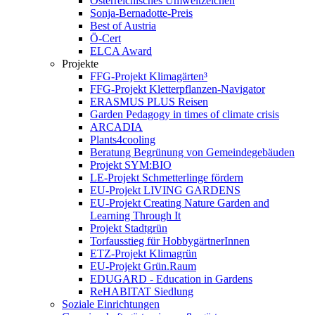
Österreichisches Umweltzeichen
Sonja-Bernadotte-Preis
Best of Austria
Ö-Cert
ELCA Award
Projekte
FFG-Projekt Klimagärten³
FFG-Projekt Kletterpflanzen-Navigator
ERASMUS PLUS Reisen
Garden Pedagogy in times of climate crisis
ARCADIA
Plants4cooling
Beratung Begrünung von Gemeindegebäuden
Projekt SYM:BIO
LE-Projekt Schmetterlinge fördern
EU-Projekt LIVING GARDENS
EU-Projekt Creating Nature Garden and
Learning Through It
Projekt Stadtgrün
Torfausstieg für HobbygärtnerInnen
ETZ-Projekt Klimagrün
EU-Projekt Grün.Raum
EDUGARD - Education in Gardens
ReHABITAT Siedlung
Soziale Einrichtungen