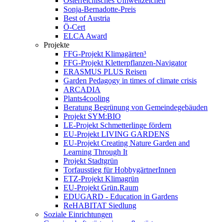
Österreichisches Umweltzeichen
Sonja-Bernadotte-Preis
Best of Austria
Ö-Cert
ELCA Award
Projekte
FFG-Projekt Klimagärten³
FFG-Projekt Kletterpflanzen-Navigator
ERASMUS PLUS Reisen
Garden Pedagogy in times of climate crisis
ARCADIA
Plants4cooling
Beratung Begrünung von Gemeindegebäuden
Projekt SYM:BIO
LE-Projekt Schmetterlinge fördern
EU-Projekt LIVING GARDENS
EU-Projekt Creating Nature Garden and
Learning Through It
Projekt Stadtgrün
Torfausstieg für HobbygärtnerInnen
ETZ-Projekt Klimagrün
EU-Projekt Grün.Raum
EDUGARD - Education in Gardens
ReHABITAT Siedlung
Soziale Einrichtungen