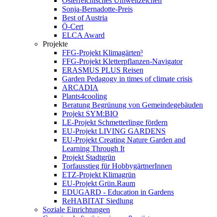
Österreichisches Umweltzeichen
Sonja-Bernadotte-Preis
Best of Austria
Ö-Cert
ELCA Award
Projekte
FFG-Projekt Klimagärten³
FFG-Projekt Kletterpflanzen-Navigator
ERASMUS PLUS Reisen
Garden Pedagogy in times of climate crisis
ARCADIA
Plants4cooling
Beratung Begrünung von Gemeindegebäuden
Projekt SYM:BIO
LE-Projekt Schmetterlinge fördern
EU-Projekt LIVING GARDENS
EU-Projekt Creating Nature Garden and
Learning Through It
Projekt Stadtgrün
Torfausstieg für HobbygärtnerInnen
ETZ-Projekt Klimagrün
EU-Projekt Grün.Raum
EDUGARD - Education in Gardens
ReHABITAT Siedlung
Soziale Einrichtungen