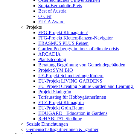
Österreichisches Umweltzeichen
Sonja-Bernadotte-Preis
Best of Austria
Ö-Cert
ELCA Award
Projekte
FFG-Projekt Klimagärten³
FFG-Projekt Kletterpflanzen-Navigator
ERASMUS PLUS Reisen
Garden Pedagogy in times of climate crisis
ARCADIA
Plants4cooling
Beratung Begrünung von Gemeindegebäuden
Projekt SYM:BIO
LE-Projekt Schmetterlinge fördern
EU-Projekt LIVING GARDENS
EU-Projekt Creating Nature Garden and Learning 
Projekt Stadtgrün
Torfausstieg für HobbygärtnerInnen
ETZ-Projekt Klimagrün
EU-Projekt Grün.Raum
EDUGARD - Education in Gardens
ReHABITAT Siedlung
Soziale Einrichtungen
Gemeinschaftsgärtnerinnen & -gärtner